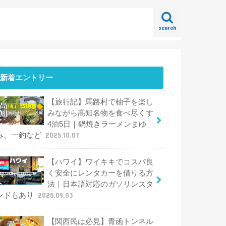
search
新着エントリー
【旅行記】馬路村で柚子を楽し
みながら高知名物を食べ尽くす
4泊5日｜鍋焼きラーメンまゆ
み、一釣など
2025.10.07
【ハワイ】ワイキキでコスパ良
く安全にレンタカーを借りる方
法｜日本語対応のガソリンスタ
ンドもあり
2025.09.03
【関西民は必見】青函トンネル