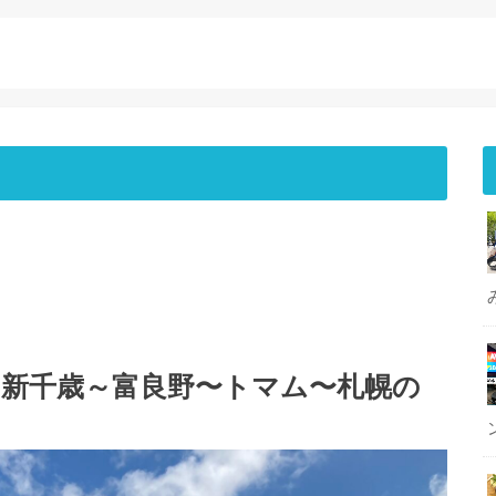
（新千歳～富良野〜トマム〜札幌の