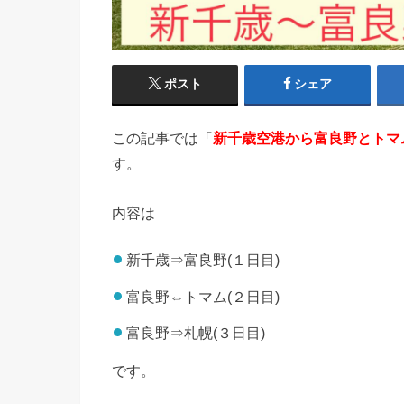
ポスト
シェア
この記事では「
新千歳空港から富良野とトマ
す。
内容は
新千歳⇒富良野(１日目)
富良野⇔トマム(２日目)
富良野⇒札幌(３日目)
です。