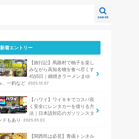
search
新着エントリー
【旅行記】馬路村で柚子を楽し
みながら高知名物を食べ尽くす
4泊5日｜鍋焼きラーメンまゆ
み、一釣など
2025.10.07
【ハワイ】ワイキキでコスパ良
く安全にレンタカーを借りる方
法｜日本語対応のガソリンスタ
ンドもあり
2025.09.03
【関西民は必見】青函トンネル