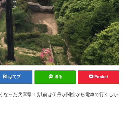
はてブ
送る
Pocket
くなった兵庫県！(以前は伊丹か関空から電車で行くしか