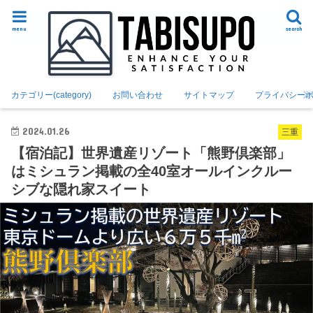
言語切り替え
menu
search
English
日本語
カテゴリー(category)
お問い合わせ
サイトマップ
プライバシー
2024.01.26
三重
【宿泊記】世界遺産リゾート「熊野倶楽部」
はミシュラン掲載の全40室オールインクルー
シブな隠れ家スイート