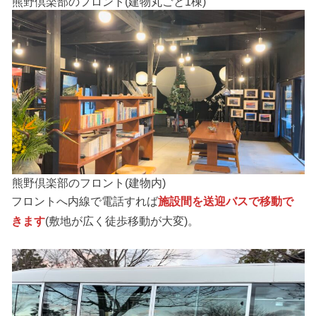
熊野倶楽部のフロント(建物丸ごと1棟)
熊野倶楽部のフロント(建物内)
フロントへ内線で電話すれば
施設間を送迎バスで移動で
きます
(敷地が広く徒歩移動が大変)。